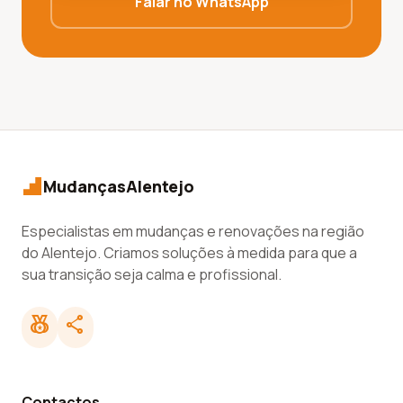
Falar no WhatsApp
MudançasAlentejo
Especialistas em mudanças e renovações na região
do Alentejo. Criamos soluções à medida para que a
sua transição seja calma e profissional.
social_leaderboard
share
Contactos