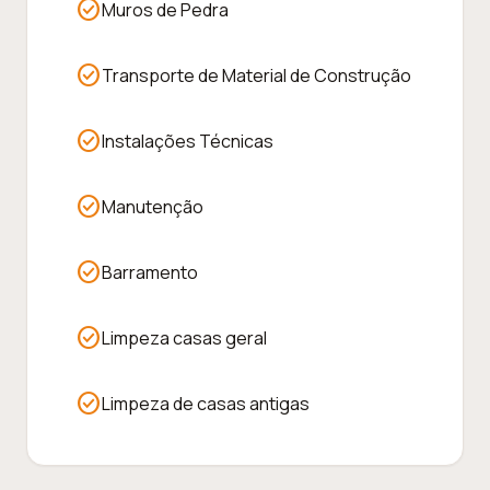
check_circle
Muros de Pedra
check_circle
Transporte de Material de Construção
check_circle
Instalações Técnicas
check_circle
Manutenção
check_circle
Barramento
check_circle
Limpeza casas geral
check_circle
Limpeza de casas antigas