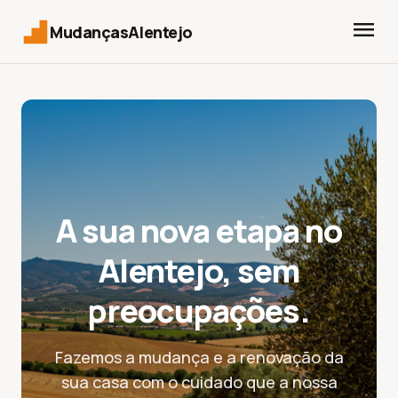
menu
MudançasAlentejo
A sua nova etapa no
Alentejo, sem
preocupações.
Fazemos a mudança e a renovação da
sua casa com o cuidado que a nossa