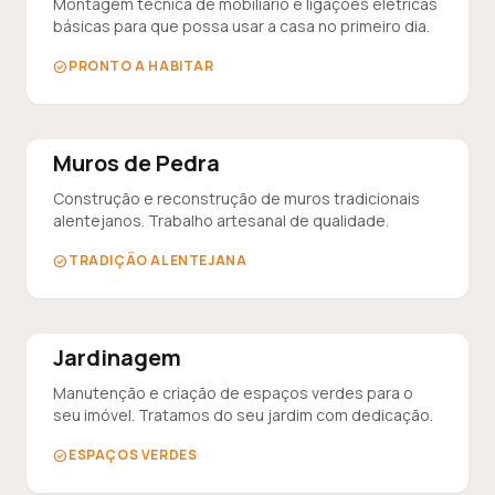
Montagem técnica de mobiliário e ligações elétricas
básicas para que possa usar a casa no primeiro dia.
PRONTO A HABITAR
check_circle
Muros de Pedra
Construção e reconstrução de muros tradicionais
alentejanos. Trabalho artesanal de qualidade.
TRADIÇÃO ALENTEJANA
check_circle
Jardinagem
Manutenção e criação de espaços verdes para o
seu imóvel. Tratamos do seu jardim com dedicação.
ESPAÇOS VERDES
check_circle