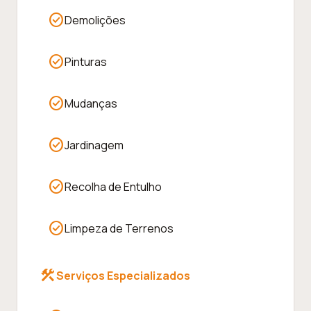
check_circle
Demolições
check_circle
Pinturas
check_circle
Mudanças
check_circle
Jardinagem
check_circle
Recolha de Entulho
check_circle
Limpeza de Terrenos
construction
Serviços Especializados