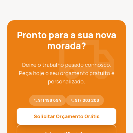
local_shipping
Pronto para a sua nova
morada?
Deixe o trabalho pesado connosco.
Peça hoje o seu orçamento gratuito e
personalizado.
911 198 694
917 003 208
phone
phone
Solicitar Orçamento Grátis