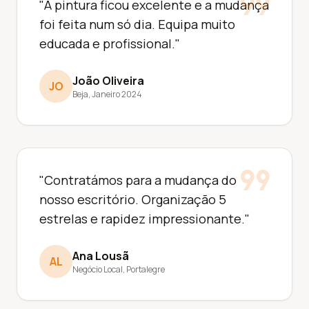
format_quote
"A pintura ficou excelente e a mudança
foi feita num só dia. Equipa muito
educada e profissional."
João Oliveira
JO
Beja, Janeiro 2024
format_quote
"Contratámos para a mudança do
nosso escritório. Organização 5
estrelas e rapidez impressionante."
Ana Lousã
AL
Negócio Local, Portalegre