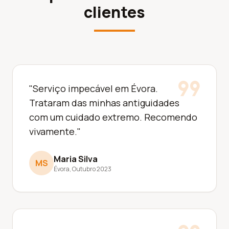
clientes
format_quote
"Serviço impecável em Évora.
Trataram das minhas antiguidades
com um cuidado extremo. Recomendo
vivamente."
Maria Silva
MS
Évora, Outubro 2023